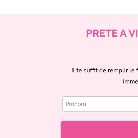
PRETE A V
Il te suffit de remplir 
imméd