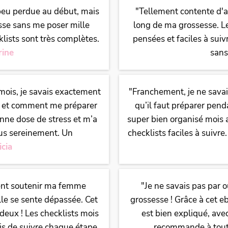
 peu perdue au début, mais
"Tellement contente d'av
sse sans me poser mille
long de ma grossesse. L
cklists sont très complètes.
pensées et faciles à suiv
rine
sans
 mois, je savais exactement
"Franchement, je ne sava
r, et comment me préparer
qu’il faut préparer pend
onne dose de stress et m’a
super bien organisé mois a
lus sereinement. Un
checklists faciles à suivre
icia
ment soutenir ma femme
"Je ne savais pas par 
elle se sente dépassée. Cet
grossesse ! Grâce à cet e
deux ! Les checklists mois
est bien expliqué, avec
is de suivre chaque étape
recommande à tout